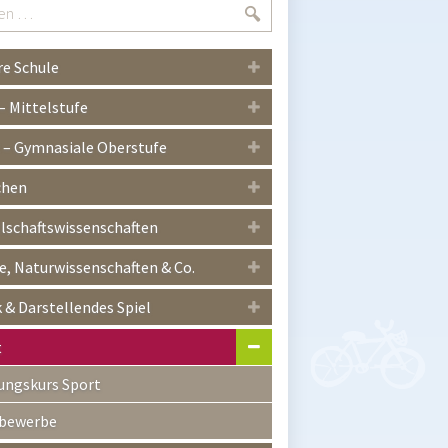
Suchen
e Schule
 – Mittelstufe
I – Gymnasiale Oberstufe
chen
lschaftswissenschaften
, Naturwissenschaften & Co.
 & Darstellendes Spiel
t
ungskurs Sport
bewerbe