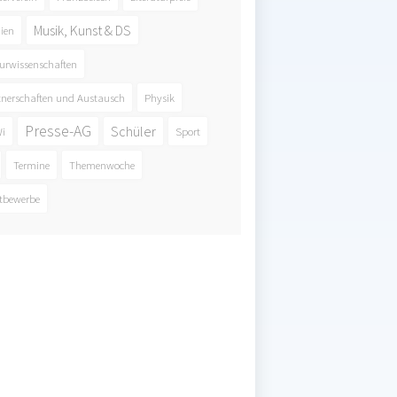
Musik, Kunst & DS
ien
urwissenschaften
tnerschaften und Austausch
Physik
Presse-AG
Schüler
i
Sport
Termine
Themenwoche
tbewerbe