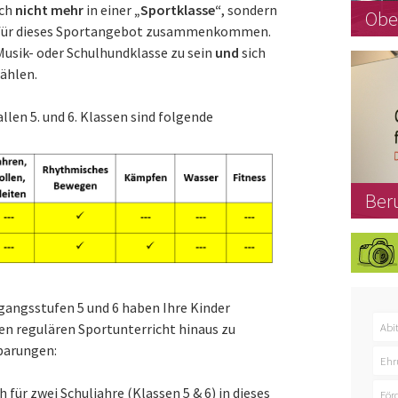
ich
nicht mehr
in einer
„Sportklasse“
, sondern
Obe
en für dieses Sportangebot zusammenkommen.
 Musik- oder Schulhundklasse zu sein
und
sich
wählen.
llen 5. und 6. Klassen sind folgende
Ber
gangsstufen 5 und 6 haben Ihre Kinder
Abi
den regulären Sportunterricht hinaus zu
barungen:
Ehr
ch für
zwei Schuljahre
(Klassen 5 & 6) in dieses
För