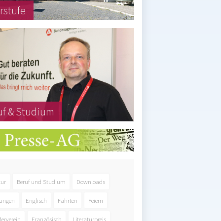
rstufe
uf & Studium
tur
Beruf und Studium
Downloads
ungen
Englisch
Fahrten
Feiern
derverein
Französisch
Literaturpreis