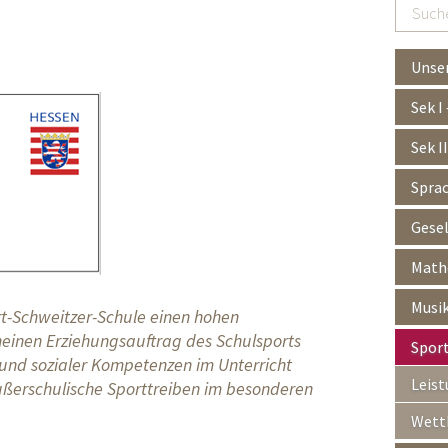
Suchen
…
Unser
Sek I
Sek I
Spra
Gesel
Mathe
Musik
t-Schweitzer-Schule einen hohen
einen Erziehungsauftrag des Schulsports
Spor
und sozialer Kompetenzen im Unterricht
Leist
ußerschulische Sporttreiben im besonderen
Wett