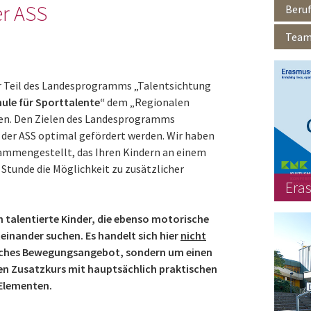
r ASS
Beruf
Team 
er Teil des Landesprogramms „Talentsichtung
hule für Sporttalente“
dem „Regionalen
en. Den Zielen des Landesprogramms
 der ASS optimal gefördert werden. Wir haben
usammengestellt, das Ihren Kindern an einem
 Stunde die Möglichkeit zu zusätzlicher
Era
h talentierte Kinder, die ebenso motorische
einander suchen. Es handelt sich hier
nicht
sches Bewegungsangebot, sondern um einen
en Zusatzkurs mit hauptsächlich praktischen
 Elementen.