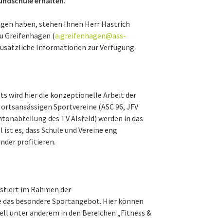
undschule erhalten.
ngen haben, stehen Ihnen Herr Hastrich
au Greifenhagen (
a.greifenhagen@ass-
zusätzliche Informationen zur Verfügung.
 wird hier die konzeptionelle Arbeit der
 ortsansässigen Sportvereine (ASC 96, JFV
ntonabteilung des TV Alsfeld) werden in das
ist es, dass Schule und Vereine eng
nder profitieren.
istiert im Rahmen der
le das besondere Sportangebot. Hier können
ell unter anderem in den Bereichen „Fitness &