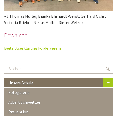
v.l. Thomas Müller, Bianka Ehrhardt-Gerst, Gerhard Ochs,
Victoria Klieber, Niklas Müller, Dieter Welker
Download
Beitrittserklärung Förderverein
Suchen
Suc
…
Unsere Schule
Fotogalerie
Albert Schweitzer
Prävention