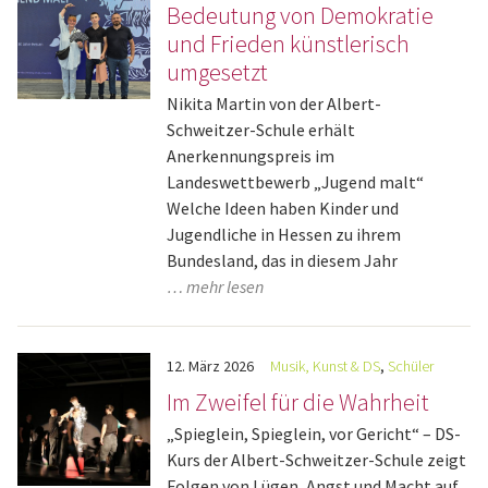
Bedeutung von Demokratie
und Frieden künstlerisch
umgesetzt
Nikita Martin von der Albert-
Schweitzer-Schule erhält
Anerkennungspreis im
Landeswettbewerb „Jugend malt“
Welche Ideen haben Kinder und
Jugendliche in Hessen zu ihrem
Bundesland, das in diesem Jahr
… mehr lesen
12.
März
2026
Musik, Kunst & DS
,
Schüler
Im Zweifel für die Wahrheit
„Spieglein, Spieglein, vor Gericht“ – DS-
Kurs der Albert-Schweitzer-Schule zeigt
Folgen von Lügen, Angst und Macht auf