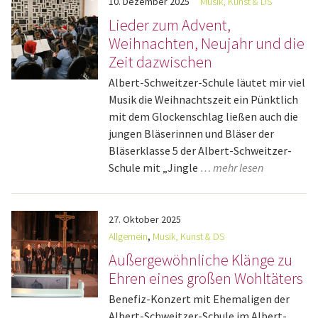
10.
Dezember
2025
Musik, Kunst & DS
Lieder zum Advent,
Weihnachten, Neujahr und die
Zeit dazwischen
Albert-Schweitzer-Schule läutet mir viel
Musik die Weihnachtszeit ein Pünktlich
mit dem Glockenschlag ließen auch die
jungen Bläserinnen und Bläser der
Bläserklasse 5 der Albert-Schweitzer-
Schule mit „Jingle
… mehr lesen
27.
Oktober
2025
Allgemein
,
Musik, Kunst & DS
Außergewöhnliche Klänge zu
Ehren eines großen Wohltäters
Benefiz-Konzert mit Ehemaligen der
Albert-Schweitzer-Schule im Albert-