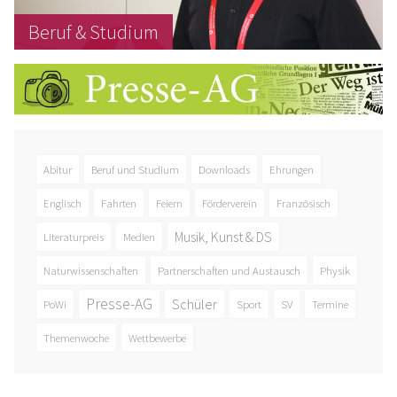
Beruf & Studium
Abitur
Beruf und Studium
Downloads
Ehrungen
Englisch
Fahrten
Feiern
Förderverein
Französisch
Musik, Kunst & DS
Literaturpreis
Medien
Naturwissenschaften
Partnerschaften und Austausch
Physik
Presse-AG
Schüler
PoWi
Sport
SV
Termine
Themenwoche
Wettbewerbe