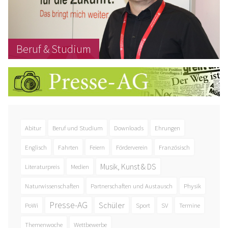
Beruf & Studium
Abitur
Beruf und Studium
Downloads
Ehrungen
Englisch
Fahrten
Feiern
Förderverein
Französisch
Musik, Kunst & DS
Literaturpreis
Medien
Naturwissenschaften
Partnerschaften und Austausch
Physik
Presse-AG
Schüler
PoWi
Sport
SV
Termine
Themenwoche
Wettbewerbe