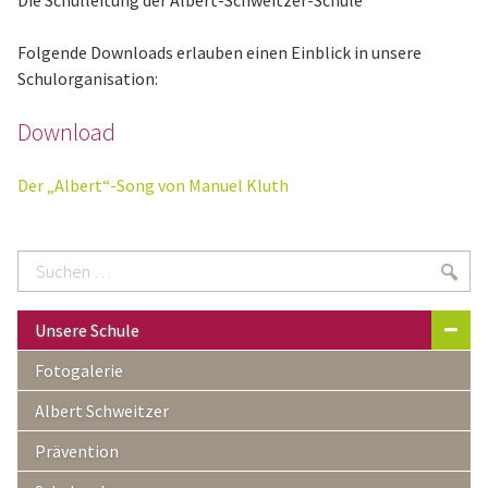
Die Schulleitung der Albert-Schweitzer-Schule
Folgende Downloads erlauben einen Einblick in unsere
Schulorganisation:
Download
Der „Albert“-Song von Manuel Kluth
Suchen
Suc
…
Unsere Schule
Fotogalerie
Albert Schweitzer
Prävention