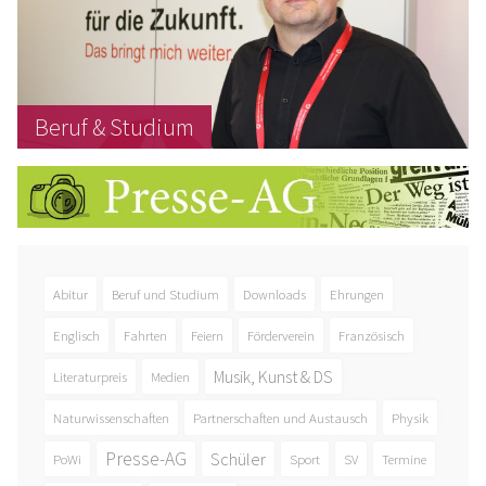
Beruf & Studium
Abitur
Beruf und Studium
Downloads
Ehrungen
Englisch
Fahrten
Feiern
Förderverein
Französisch
Musik, Kunst & DS
Literaturpreis
Medien
Naturwissenschaften
Partnerschaften und Austausch
Physik
Presse-AG
Schüler
PoWi
Sport
SV
Termine