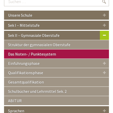
Suc
…
Unsere Schule
Sek I – Mittelstufe
Sek II – Gymnasiale Oberstufe
Struktur der gymnasialen Oberstufe
Das Noten- / Punktesystem
Einführungsphase
Qualifikationsphase
Gesamtqualifikation
Schulbücher und Lehrmittel Sek. 2
ABITUR
Sprachen