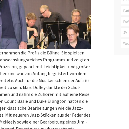
Par
PoW
SV
Wet
rnahmen die Profis die Bühne. Sie spielten
in abwechslungsreiches Programm und zeigten
Präzision, gepaart mit Leichtigkeit und großer
eben und war von Anfang begeistert von dem
eitete. Auch für die Musiker schien der Auftritt
it zu sein. Marc Doffey dankte der Schul-
mmen und nahm die Zuhörer mit auf eine Reise
von Count Basie und Duke Ellington hatten die
er klassische Bearbeitungen wie die Jazz-
es. Mit neueren Jazz-Stücken aus der Feder des
cNeely sowie einer Bearbeitung eines Jimi-
 Bigband-Repertoire um überraschende