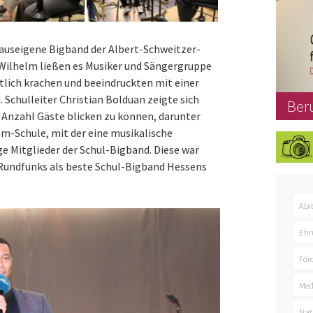
hauseigene Bigband der Albert-Schweitzer-
 Wilhelm ließen es Musiker und Sängergruppe
ntlich krachen und beeindruckten mit einer
Schulleiter Christian Bolduan zeigte sich
Ber
e Anzahl Gäste blicken zu können, darunter
m-Schule, mit der eine musikalische
e Mitglieder der Schul-Bigband. Diese war
Rundfunks als beste Schul-Bigband Hessens
Abi
Ehr
För
Med
Nat