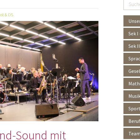
Suchen
…
nst & DS
Unser
Sek I
Sek I
Spra
Gesel
Mathe
Musik
Spor
Beruf
and-Sound mit
Team 