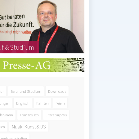
uf & Studium
tur
Beruf und Studium
Downloads
ungen
Englisch
Fahrten
Feiern
derverein
Französisch
Literaturpreis
Musik, Kunst & DS
ien
urwissenschaften