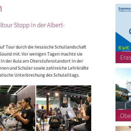
n
tour Stopp in der Albert-
uf Tour durch die hessische Schullandschaft
ound mit. Vor wenigen Tagen machte sie
Era
. In der Aula am Oberstufenstandort In der
nnen und Schüler sowie zahlreiche Lehrkräfte
kalische Unterbrechung des Schulalltags.
Obe