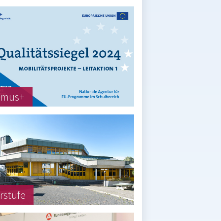
smus+
rstufe