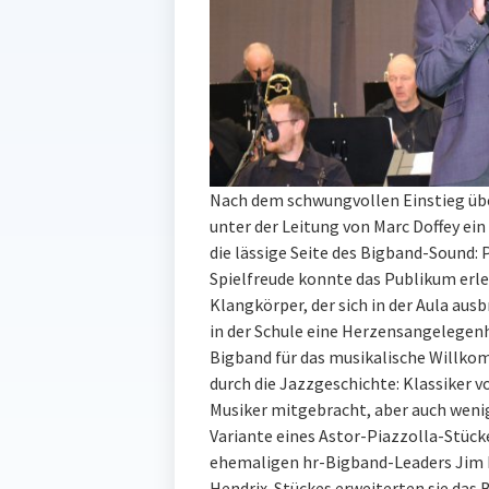
Nach dem schwungvollen Einstieg übe
unter der Leitung von Marc Doffey e
die lässige Seite des Bigband-Sound: 
Spielfreude konnte das Publikum erl
Klangkörper, der sich in der Aula ausbr
in der Schule eine Herzensangelegenhe
Bigband für das musikalische Willko
durch die Jazzgeschichte: Klassiker 
Musiker mitgebracht, aber auch wenig
Variante eines Astor-Piazzolla-Stück
ehemaligen hr-Bigband-Leaders Jim M
Hendrix-Stückes erweiterten sie das