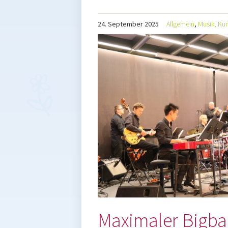
24.
September
2025
Allgemein
,
Musik, Ku
Maximaler Bigb