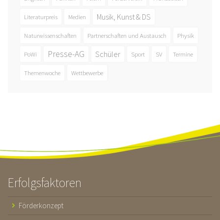
Musik, Kunst & DS
Literaturpreis
Medien
Naturwissenschaften
Partnerschaften und Austausch
Physik
Presse-AG
Schüler
PoWi
Sport
SV
Termine
Themenwoche
Wettbewerbe
Erfolgsfaktoren
Förderkonzept