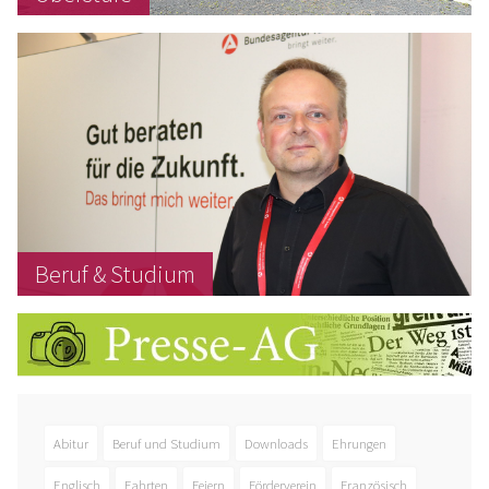
Beruf & Studium
Abitur
Beruf und Studium
Downloads
Ehrungen
Englisch
Fahrten
Feiern
Förderverein
Französisch