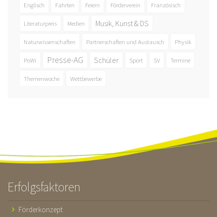
Englisch
Fahrten
Feiern
Förderverein
Französisch
Musik, Kunst & DS
Literaturpreis
Medien
Naturwissenschaften
Partnerschaften und Austausch
Physik
Presse-AG
Schüler
PoWi
Sport
SV
Termine
Themenwoche
Wettbewerbe
Erfolgsfaktoren
Förderkonzept