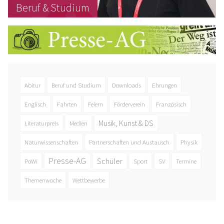
Beruf & Studium
Abitur
Beruf und Studium
Downloads
Ehrungen
Englisch
Fahrten
Feiern
Förderverein
Französisch
Musik, Kunst & DS
Literaturpreis
Medien
Naturwissenschaften
Partnerschaften und Austausch
Physik
Presse-AG
Schüler
PoWi
Sport
SV
Termine
Themenwoche
Wettbewerbe