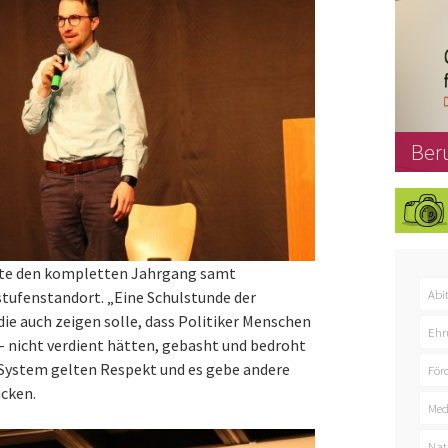
Ber
üßte den kompletten Jahrgang samt
Abi
stufenstandort. „Eine Schulstunde der
die auch zeigen solle, dass Politiker Menschen
Ehr
 – nicht verdient hätten, gebasht und bedroht
System gelten Respekt und es gebe andere
För
cken.
Med
Nat