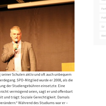
Par
PoW
SV
Wet
ng seiner Schulen aktiv und oft auch unbequem
rdegang. SPD-Mitglied wurde er 2008, als die
ung der Studiengebühren einsetzte. Eine
 nicht vermögend seien, sagt er und offenbart
lt und trägt: Soziale Gerechtigkeit. Damals
 verändern.“ Während des Studiums war er –