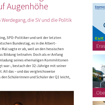
auf Augenhöhe
 Werdegang, die SV und die Politik
ring, SPD-Politiker und seit der letzten
schen Bundestag, es in die Albert-
Era
e Mal sagte er ab, weil an den hessischen
s Bildung teilnahm. Doch als er Anfang
Einladung seines ehemaligen Kommilitonen
gt war-, bestach der 32-Jährige mit seiner
 All das – und das vergleichsweise
 den Schülerinnen und Schüler der Q1 leicht,
Obe