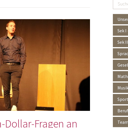
Suchen
…
Unser
Sek I
Sek I
Spra
Gesel
Mathe
Musik
Spor
Beruf
n-Dollar-Fragen an
Team 