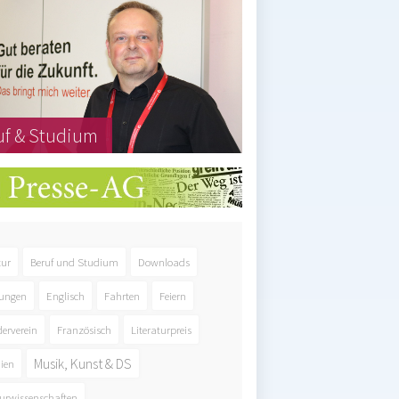
uf & Studium
tur
Beruf und Studium
Downloads
ungen
Englisch
Fahrten
Feiern
derverein
Französisch
Literaturpreis
Musik, Kunst & DS
ien
urwissenschaften