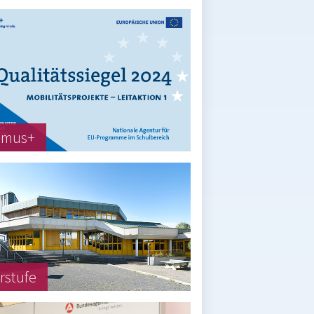
smus+
rstufe