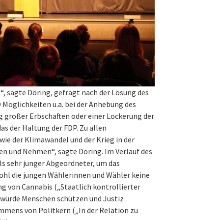
e“, sagte Döring, gefragt nach der Lösung des
Möglichkeiten u.a. bei der Anhebung des
g großer Erbschaften oder einer Lockerung der
s der Haltung der FDP. Zu allen
ie der Klimawandel und der Krieg in der
en und Nehmen“, sagte Döring. Im Verlauf des
ls sehr junger Abgeordneter, um das
wohl die jungen Wählerinnen und Wähler keine
ng von Cannabis („Staatlich kontrollierter
ürde Menschen schützen und Justiz
ommens von Politkern („In der Relation zu