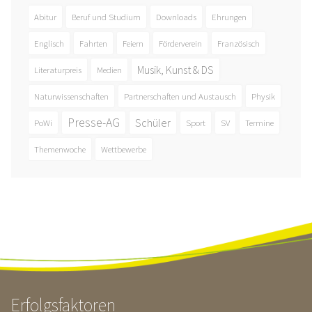
Abitur
Beruf und Studium
Downloads
Ehrungen
Englisch
Fahrten
Feiern
Förderverein
Französisch
Musik, Kunst & DS
Literaturpreis
Medien
Naturwissenschaften
Partnerschaften und Austausch
Physik
Presse-AG
Schüler
PoWi
Sport
SV
Termine
Themenwoche
Wettbewerbe
Erfolgsfaktoren