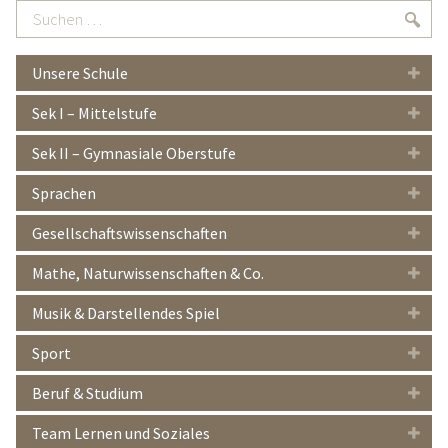
Suchen
Suc
…
Unsere Schule
Sek I – Mittelstufe
Sek II – Gymnasiale Oberstufe
Sprachen
Gesellschaftswissenschaften
Mathe, Naturwissenschaften & Co.
Musik & Darstellendes Spiel
Sport
Beruf & Studium
Team Lernen und Soziales