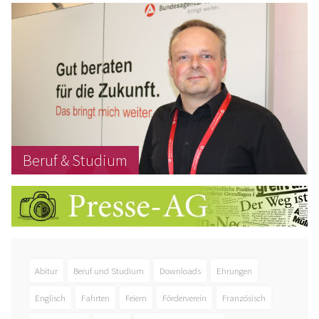
Beruf & Studium
Abitur
Beruf und Studium
Downloads
Ehrungen
Englisch
Fahrten
Feiern
Förderverein
Französisch