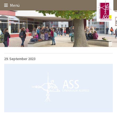
Hauptinhalt
Startseite
Seitenanfang
Menü
Themennavigation
29.
September
2023