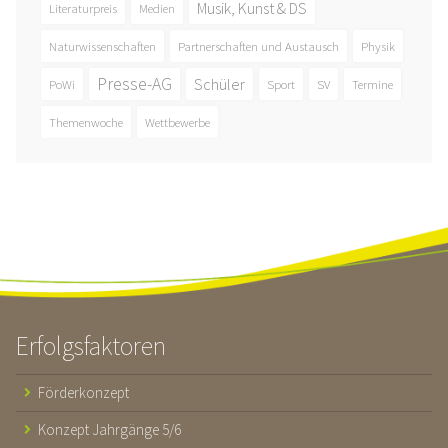
Musik, Kunst & DS
Literaturpreis
Medien
Naturwissenschaften
Partnerschaften und Austausch
Physik
Presse-AG
Schüler
PoWi
Sport
SV
Termine
Themenwoche
Wettbewerbe
Erfolgsfaktoren
Förderkonzept
Konzept Jahrgänge 5/6