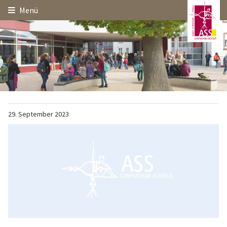
Hauptinhalt
Startseite
Seitenanfang
Menü
Themennavigation
29.
September
2023