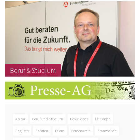
Beruf & Studium
Abitur
Beruf und Studium
Downloads
Ehrungen
Englisch
Fahrten
Feiern
Förderverein
Französisch