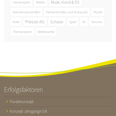
Musik, Kunst & DS
Literaturpreis
Medien
Naturwissenschaften
Partnerschaften und Austausch
Physik
Presse-AG
Schüler
PoWi
Sport
SV
Termine
Themenwoche
Wettbewerbe
Erfolgsfaktoren
Förderkonzept
Konzept Jahrgänge 5/6