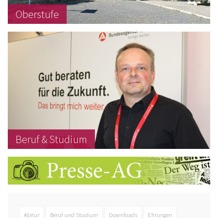
Oberstufe
Beruf & Studium
Abitur
Beruf und Studium
Downloads
Ehrungen