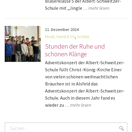
Bläserklasse 5 der Albert-Schweitzer-
Schule mit „Jingle
… mehr lesen
11.
Dezember
2024
Musik, Kunst & DS
,
Schüler
Stunden der Ruhe und
schönen Klänge
Adventskonzert der Albert-Schweitzer-
Schule füllt Christ-König-Kirche Einer
von vielen schönen weihnachtlichen
Bräuchen ist in Alsfeld das
Adventskonzert der Albert-Schweitzer-
Schule. Auch in diesem Jahr fand es
wieder zu
… mehr lesen
Suchen
Suc