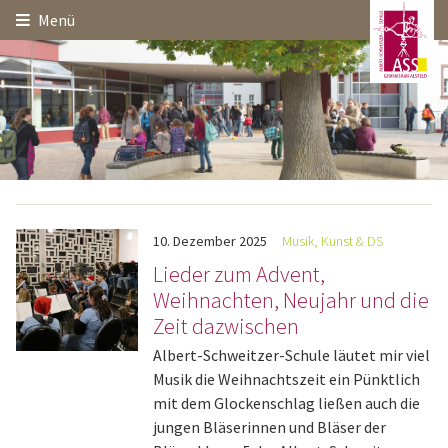
Hauptinhalt
Startseite
Seitenanfang
Menü
Themennavigation
10.
Dezember
2025
Musik, Kunst & DS
Lieder zum Advent,
Weihnachten, Neujahr und die
Zeit dazwischen
Albert-Schweitzer-Schule läutet mir viel
Musik die Weihnachtszeit ein Pünktlich
mit dem Glockenschlag ließen auch die
jungen Bläserinnen und Bläser der