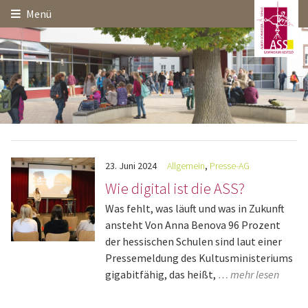
Hauptinhalt
Startseite
Seitenanfang
Menü
Themennavigation
23.
Juni
2024
Allgemein
,
Presse-AG
Wie digital ist die ASS?
Was fehlt, was läuft und was in Zukunft
ansteht Von Anna Benova 96 Prozent
der hessischen Schulen sind laut einer
Pressemeldung des Kultusministeriums
gigabitfähig, das heißt,
… mehr lesen