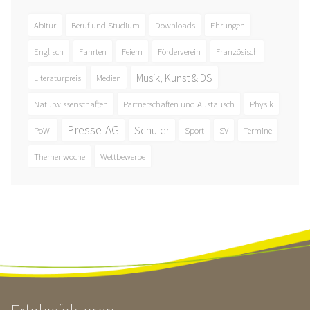
Abitur
Beruf und Studium
Downloads
Ehrungen
Englisch
Fahrten
Feiern
Förderverein
Französisch
Musik, Kunst & DS
Literaturpreis
Medien
Naturwissenschaften
Partnerschaften und Austausch
Physik
Presse-AG
Schüler
PoWi
Sport
SV
Termine
Themenwoche
Wettbewerbe