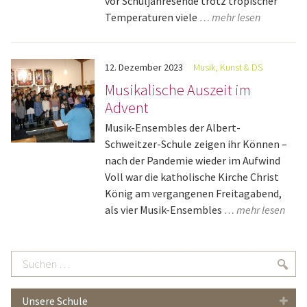
vor Schuljahresende trotz tropischer
Temperaturen viele
… mehr lesen
12.
Dezember
2023
Musik, Kunst & DS
Musikalische Auszeit im
Advent
Musik-Ensembles der Albert-
Schweitzer-Schule zeigen ihr Können –
nach der Pandemie wieder im Aufwind
Voll war die katholische Kirche Christ
König am vergangenen Freitagabend,
als vier Musik-Ensembles
… mehr lesen
Suchen
Suc
…
Unsere Schule