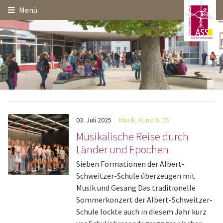
Hauptinhalt
Startseite
Seitenanfang
Menü
Themennavigation
03.
Juli
2025
Musik, Kunst & DS
Musikalische Reise durch
Länder und Epochen
Sieben Formationen der Albert-
Schweitzer-Schule überzeugen mit
Musik und Gesang Das traditionelle
Sommerkonzert der Albert-Schweitzer-
Schule lockte auch in diesem Jahr kurz