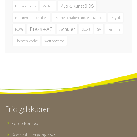
Musik, Kunst & DS
Literaturpreis
Medien
Naturwissenschaften
Partnerschaften und Austausch
Physik
Presse-AG
Schüler
PoWi
Sport
SV
Termine
Themenwoche
Wettbewerbe
Erfolgsfaktoren
Förderkonzept
Konzept Jahrgänge 5/6