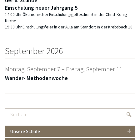
der 6. Stunde
Einschulung neuer Jahrgang 5
14:00 Uhr Ökumenischer Einschulungsgottesdienst in der Christ-König-
Kirche
15:30 Uhr Einschulungsfeier in der Aula am Standort In der Krebsbach 10
September 2026
Montag,
September
7
–
Freitag,
September
11
Wander- Methodenwoche
Suchen
Suc
…
Unsere Schule