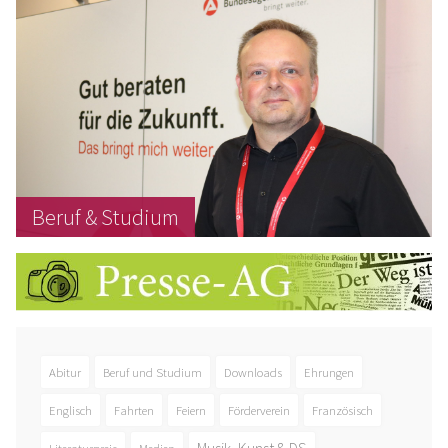
Beruf & Studium
Abitur
Beruf und Studium
Downloads
Ehrungen
Englisch
Fahrten
Feiern
Förderverein
Französisch
Musik, Kunst & DS
Literaturpreis
Medien