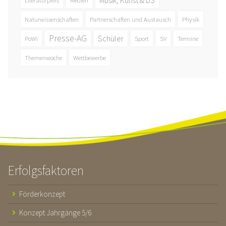
Naturwissenschaften
Partnerschaften und Austausch
Physik
Presse-AG
Schüler
PoWi
Sport
SV
Termine
Themenwoche
Wettbewerbe
Erfolgsfaktoren
Förderkonzept
Konzept Jahrgänge 5/6