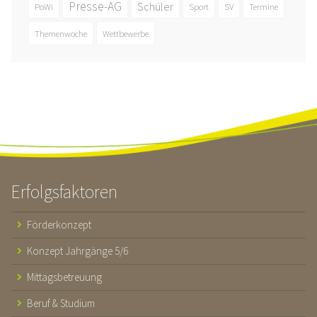
Presse-AG
Schüler
PoWi
Sport
SV
Termine
Themenwoche
Wettbewerbe
Erfolgsfaktoren
Förderkonzept
Konzept Jahrgänge 5/6
Mittagsbetreuung
Beruf & Studium