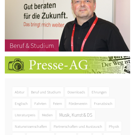
Beruf & Studium
Abitur
Beruf und Studium
Downloads
Ehrungen
Englisch
Fahrten
Feiern
Förderverein
Französisch
Musik, Kunst & DS
Literaturpreis
Medien
Naturwissenschaften
Partnerschaften und Austausch
Physik