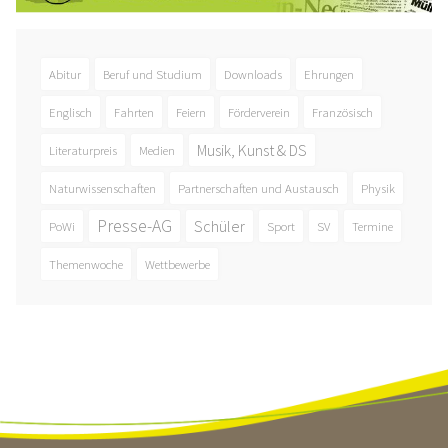
Abitur
Beruf und Studium
Downloads
Ehrungen
Englisch
Fahrten
Feiern
Förderverein
Französisch
Musik, Kunst & DS
Literaturpreis
Medien
Naturwissenschaften
Partnerschaften und Austausch
Physik
Presse-AG
Schüler
PoWi
Sport
SV
Termine
Themenwoche
Wettbewerbe