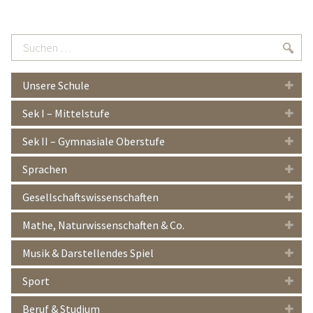
Suchen
Suc
…
Unsere Schule
Sek I – Mittelstufe
Sek II – Gymnasiale Oberstufe
Sprachen
Gesellschaftswissenschaften
Mathe, Naturwissenschaften & Co.
Musik & Darstellendes Spiel
Sport
Beruf & Studium