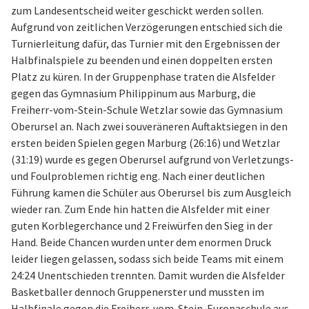
zum Landesentscheid weiter geschickt werden sollen.
Aufgrund von zeitlichen Verzögerungen entschied sich die
Turnierleitung dafür, das Turnier mit den Ergebnissen der
Halbfinalspiele zu beenden und einen doppelten ersten
Platz zu küren. In der Gruppenphase traten die Alsfelder
gegen das Gymnasium Philippinum aus Marburg, die
Freiherr-vom-Stein-Schule Wetzlar sowie das Gymnasium
Oberursel an. Nach zwei souveräneren Auftaktsiegen in den
ersten beiden Spielen gegen Marburg (26:16) und Wetzlar
(31:19) wurde es gegen Oberursel aufgrund von Verletzungs-
und Foulproblemen richtig eng. Nach einer deutlichen
Führung kamen die Schüler aus Oberursel bis zum Ausgleich
wieder ran. Zum Ende hin hatten die Alsfelder mit einer
guten Korblegerchance und 2 Freiwürfen den Sieg in der
Hand. Beide Chancen wurden unter dem enormen Druck
leider liegen gelassen, sodass sich beide Teams mit einem
24:24 Unentschieden trennten. Damit wurden die Alsfelder
Basketballer dennoch Gruppenerster und mussten im
Halbfinale gegen die Freiherr-vom-Stein-Europaschule aus