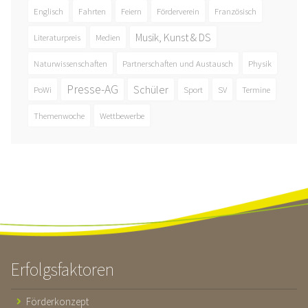
Englisch
Fahrten
Feiern
Förderverein
Französisch
Musik, Kunst & DS
Literaturpreis
Medien
Naturwissenschaften
Partnerschaften und Austausch
Physik
Presse-AG
Schüler
PoWi
Sport
SV
Termine
Themenwoche
Wettbewerbe
Erfolgsfaktoren
Förderkonzept