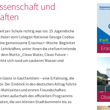
issenschaft und
aften
itzer-Schule richtig was los: 15 Jugendliche
Schüler vom Colegiul National George Coșbuc
 eine gemeinsame Erasmus+-Woche. Begleitet
Era
Lehrkräften, unter ihnen die stellvertretende
er dem Motto „Clean Water, Clean Future –
ehte sich rund um sauberes Wasser und
Gäste in Gastfamilien – eine Erfahrung, die
e. Der Einblick in den deutschen Alltag führte
Mahlzeiten und ersten Freundschaften.
lichen außerhalb des offiziellen Programms
Obe
ten, die von kleinen Stadtbummeln bis zu