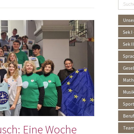
Suchen
…
Unser
Sek I
Sek I
Spra
Gesel
Mathe
Musik
Spor
Beruf
sch: Eine Woche
Team 