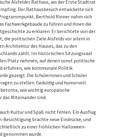
rische Alsfelder Rathaus, wo der Erste Stadtrat
empfing. Der Rathausbesuch entwickelte sich
 Programmpunkt. Berthold Rinner nahm sich
 das Fachwerkgebäude zu führen und ihnen die
tgeschichte zu erklären. Er berichtete von der
 die politischen Ziele Alsfelds vor allem in
n Architektur des Hauses, das zu den
hlands zählt. Im historischen Sitzungssaal
hlen Platz nehmen, auf denen sonst politische
d erfuhren, wie kommunale Politik
rde gezeigt. Die Schülerinnen und Schüler
Fragen zu stellen. Geduldig und humorvoll
 betonte, wie wichtig europäische
 das Miteinander sind.
auch Kultur und Spaß nicht fehlen. Ein Ausflug
-Besichtigung brachte neue Eindrücke, und
chließlich zu einer fröhlichen Halloween-
hied genommen wurde.