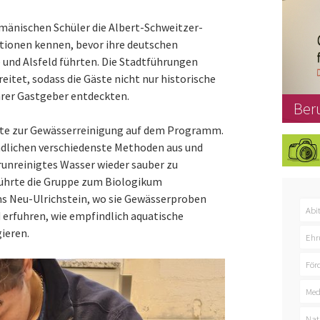
mänischen Schüler die Albert-Schweitzer-
ationen kennen, bevor ihre deutschen
e und Alsfeld führten. Die Stadtführungen
eitet, sodass die Gäste nicht nur historische
hrer Gastgeber entdeckten.
Ber
te zur Gewässerreinigung auf dem Programm.
ndlichen verschiedenste Methoden aus und
erunreinigtes Wasser wieder sauber zu
ührte die Gruppe zum Biologikum
s Neu-Ulrichstein, wo sie Gewässerproben
Abi
erfuhren, wie empfindlich aquatische
ieren.
Ehr
För
Med
Nat