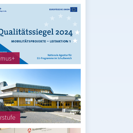
smus+
rstufe