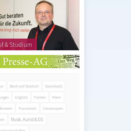
uf & Studium
tur
Beruf und Studium
Downloads
ungen
Englisch
Fahrten
Feiern
derverein
Französisch
Literaturpreis
Musik, Kunst & DS
ien
urwissenschaften