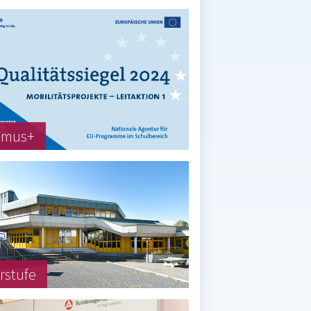
smus+
rstufe