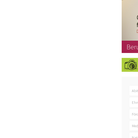
Ber
Abi
Ehr
För
Med
Nat