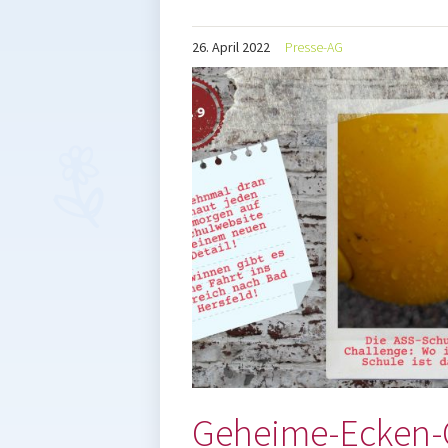
26.
April
2022
Presse-AG
Geheime-Ecken-