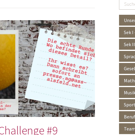
Suchen
…
Unser
Sek I
Sek I
Spra
Gesel
Mathe
Musik
Spor
Beruf
Challenge #9
Team 