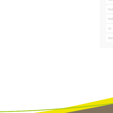
Par
PoW
SV
Wet