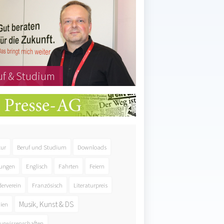
uf & Studium
tur
Beruf und Studium
Downloads
ungen
Englisch
Fahrten
Feiern
derverein
Französisch
Literaturpreis
Musik, Kunst & DS
ien
urwissenschaften