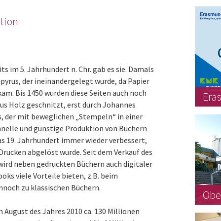
ction
ts im 5. Jahrhundert n. Chr. gab es sie. Damals
yrus, der ineinandergelegt wurde, da Papier
kam. Bis 1450 wurden diese Seiten auch noch
Era
us Holz geschnitzt, erst durch Johannes
, der mit beweglichen „Stempeln“ in einer
hnelle und günstige Produktion von Büchern
das 19. Jahrhundert immer wieder verbessert,
Drucken abgelöst wurde. Seit dem Verkauf des
wird neben gedruckten Büchern auch digitaler
oks viele Vorteile bieten, z.B. beim
nnoch zu klassischen Büchern.
Obe
m August des Jahres 2010 ca. 130 Millionen