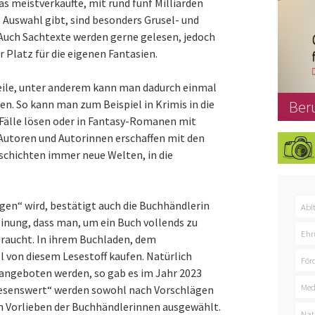
as meistverkaufte, mit rund fünf Milliarden
Auswahl gibt, sind besonders Grusel- und
Auch Sachtexte werden gerne gelesen, jedoch
Platz für die eigenen Fantasien.
teile, unter anderem kann man dadurch einmal
. So kann man zum Beispiel in Krimis in die
Ber
 Fälle lösen oder in Fantasy-Romanen mit
Autoren und Autorinnen erschaffen mit den
schichten immer neue Welten, in die
en“ wird, bestätigt auch die Buchhändlerin
Abi
einung, dass man, um ein Buch vollends zu
Ehr
braucht. In ihrem Buchladen, dem
l von diesem Lesestoff kaufen. Natürlich
För
angeboten werden, so gab es im Jahr 2023
Med
„Lesenswert“ werden sowohl nach Vorschlägen
en Vorlieben der Buchhändlerinnen ausgewählt.
Nat