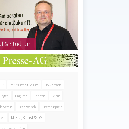
uf & Studium
tur
Beruf und Studium
Downloads
ungen
Englisch
Fahrten
Feiern
derverein
Französisch
Literaturpreis
Musik, Kunst & DS
ien
urwissenschaften