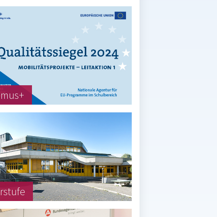
smus+
rstufe