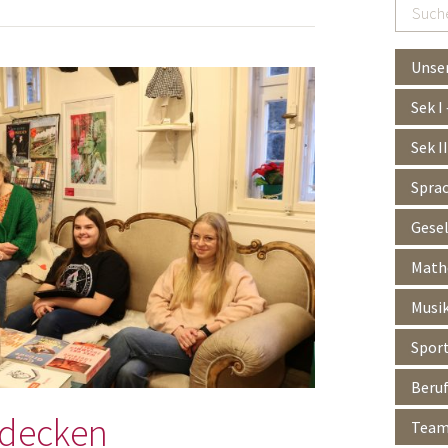
Suchen
…
Unser
Sek I
Sek I
Spra
Gesel
Mathe
Musik
Spor
Beruf
tdecken
Team 