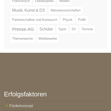
Französisch
Literaturpreis
Medien
Musik, Kunst & DS
Naturwissenschaften
Partnerschaften und Austausch
Physik
PoWi
Presse-AG
Schüler
Sport
SV
Termine
Themenwoche
Wettbewerbe
Erfolgsfaktoren
Förderkonzept