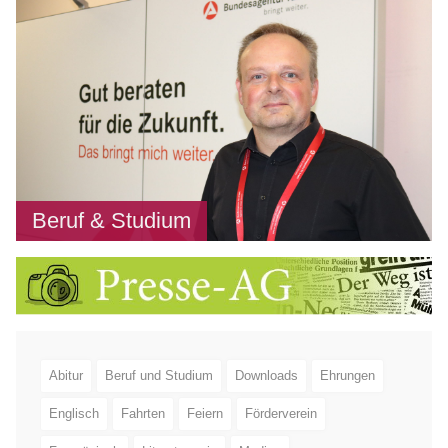
Beruf & Studium
Abitur
Beruf und Studium
Downloads
Ehrungen
Englisch
Fahrten
Feiern
Förderverein