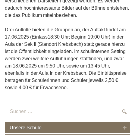
verschiedenen Darstellern gezeigt werden. Es werden
dadurch hochinteressante Bilder auf der Bühne entstehen,
die das Publikum miteinbeziehen.
Drei Auftritte bieten die Gruppen an, der Auftakt findet am
17.06.2025 (Einlass18:30 Uhr; Beginn 19:00 Uhr) in der
Aula der Sek II (Standort Krebsbach) statt; gerade hierzu
ist die Öffentlichkeit eingeladen. Im schulinternen Setting
werden zwei weitere Aufführungen stattfinden, und zwar
am 18.06.2025 um 9:50 Uhr, sowie um 13:45 Uhr,
ebenfalls in der Aula In der Krebsbach. Die Eintrittspreise
betragen für Schülerinnen und Schüler jeweils 2,50 €
sowie 4,00 € für Erwachsene.
Suchen
Suc
…
Unsere Schule