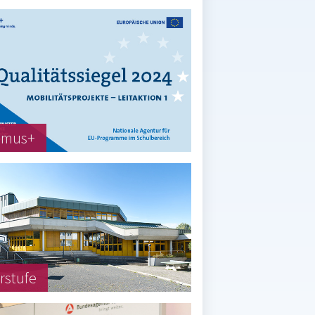
smus+
rstufe