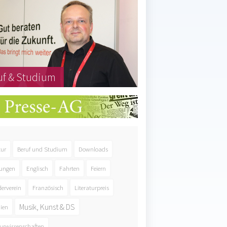
uf & Studium
tur
Beruf und Studium
Downloads
ungen
Englisch
Fahrten
Feiern
derverein
Französisch
Literaturpreis
Musik, Kunst & DS
ien
urwissenschaften