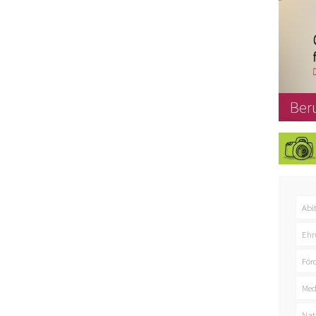
Ber
Abi
Ehr
För
Med
Nat