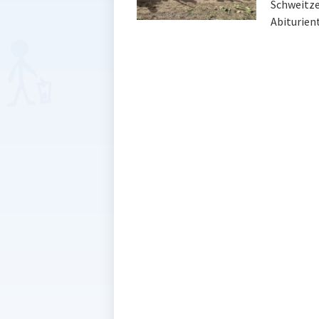
Schweitze
Abiturien