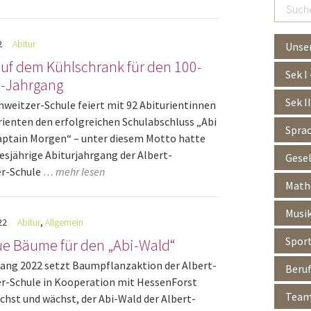
Suchen
…
2
Abitur
Unser
auf dem Kühlschrank für den 100-
Sek I
t-Jahrgang
Sek I
hweitzer-Schule feiert mit 92 Abiturientinnen
rienten den erfolgreichen Schulabschluss „Abi
Spra
aptain Morgen“ – unter diesem Motto hatte
iesjährige Abiturjahrgang der Albert-
Gesel
er-Schule
… mehr lesen
Mathe
Musik
22
Abitur
,
Allgemein
Spor
ue Bäume für den „Abi-Wald“
ang 2022 setzt Baumpflanzaktion der Albert-
Beruf
r-Schule in Kooperation mit HessenForst
Team 
ächst und wächst, der Abi-Wald der Albert-