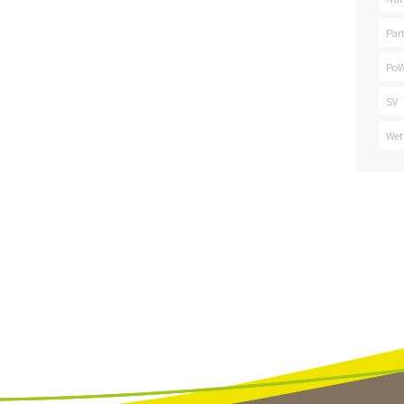
Par
PoW
SV
Wet