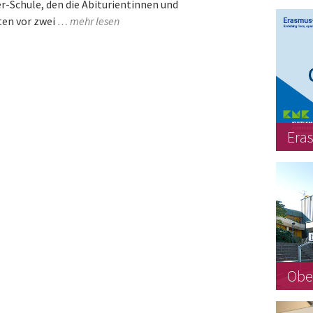
r-Schule, den die Abiturientinnen und
ten vor zwei
… mehr lesen
Era
Obe