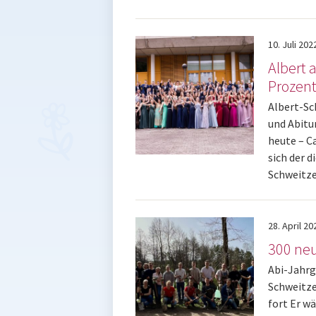
10.
Juli
202
Albert 
Prozen
Albert-Sc
und Abitu
heute – C
sich der d
Schweitz
28.
April
20
300 ne
Abi-Jahrg
Schweitze
fort Er w