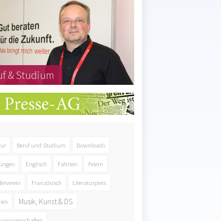
uf & Studium
tur
Beruf und Studium
Downloads
ungen
Englisch
Fahrten
Feiern
derverein
Französisch
Literaturpreis
Musik, Kunst & DS
ien
urwissenschaften