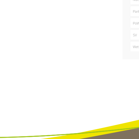
Par
PoW
SV
Wet