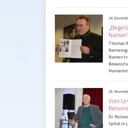
24.
Dezemb
„Begeis
Namen
Thomas We
Namensgeb
Namen trä
Bewusstse
Humanist 
25.
Novemb
Vom Ur
Renomm
Dr. Rolan
Spital in