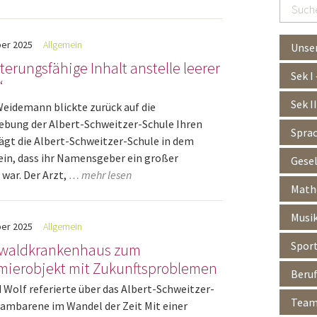
Suchen
…
er
2025
Allgemein
Unser
terungsfähige Inhalt anstelle leerer
Sek I
“
Sek I
idemann blickte zurück auf die
ung der Albert-Schweitzer-Schule Ihren
Spra
gt die Albert-Schweitzer-Schule in dem
in, dass ihr Namensgeber ein großer
Gesel
war. Der Arzt,
… mehr lesen
Mathe
Musik
er
2025
Allgemein
Spor
waldkrankenhaus zum
ierobjekt mit Zukunftsproblemen
Beruf
d Wolf referierte über das Albert-Schweitzer-
Team 
 Lambarene im Wandel der Zeit Mit einer