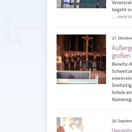
Veranstal
begeht in
… mehr le
27.
Oktobe
Außerge
großen 
Benefiz-K
Schweitze
einem ein
Dreifaltig
Schule am
Namensgeb
20.
Septem
Verantw