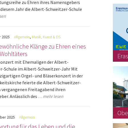
tungsreihe zu Ehren ihres Namensgebers
 diesem Jahr die Albert-Schweitzer-Schule
sen
r
2025
Allgemein
,
Musik, Kunst & DS
wöhnliche Klänge zu Ehren eines
Wohltäters
Era
onzert mit Ehemaligen der Albert-
r-Schule im Albert-Schweitzer-Jahr Mit
zigartigen Orgel- und Bläserkonzert in der
keitskirche feierte die Albert-Schweitzer-
 vergangenen Freitagabend ihren
er. Anlässlich des
… mehr lesen
Obe
ber
2025
Allgemein
ortung für das Leben und die