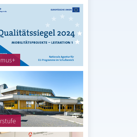
smus+
rstufe