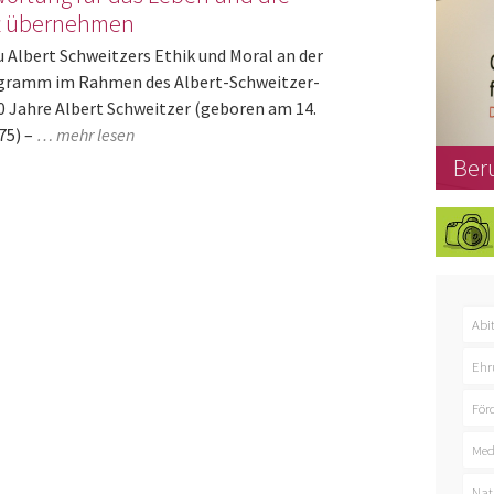
t übernehmen
u Albert Schweitzers Ethik und Moral an der
ogramm im Rahmen des Albert-Schweitzer-
0 Jahre Albert Schweitzer (geboren am 14.
75) –
… mehr lesen
Ber
Abi
Ehr
För
Med
Nat