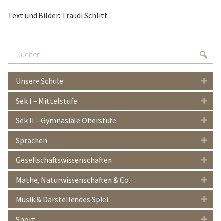
Text und Bilder: Traudi Schlitt
Suchen
Suc
…
Unsere Schule
Sek I – Mittelstufe
Sek II – Gymnasiale Oberstufe
Sprachen
Gesellschaftswissenschaften
Mathe, Naturwissenschaften & Co.
Musik & Darstellendes Spiel
Sport