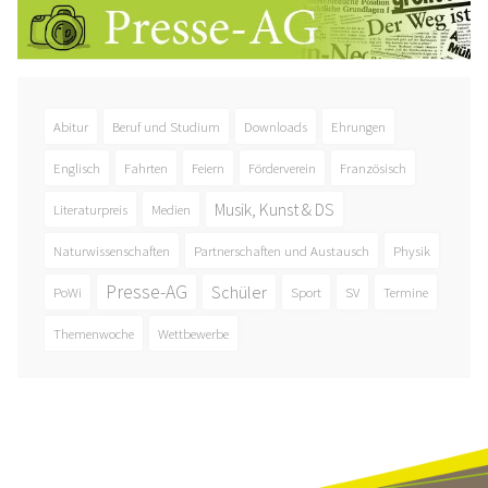
Abitur
Beruf und Studium
Downloads
Ehrungen
Englisch
Fahrten
Feiern
Förderverein
Französisch
Musik, Kunst & DS
Literaturpreis
Medien
Naturwissenschaften
Partnerschaften und Austausch
Physik
Presse-AG
Schüler
PoWi
Sport
SV
Termine
Themenwoche
Wettbewerbe