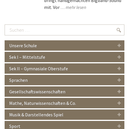
bringt handgemachten Bigband-Sound
mit. Vor
… mehr lesen
Suchen
Suc
…
Unsere Schule
Sek I – Mittelstufe
Sek II – Gymnasiale Oberstufe
Sprachen
Gesellschaftswissenschaften
Mathe, Naturwissenschaften & Co.
Musik & Darstellendes Spiel
Sport