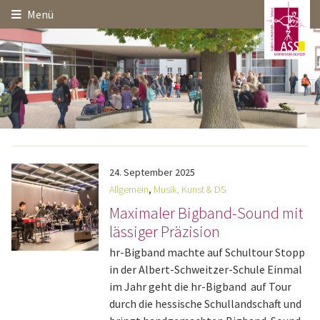
Hauptinhalt
Startseite
Seitenanfang
Menü
Themennavigation
24.
September
2025
Allgemein
,
Musik, Kunst & DS
Maximaler Bigband-Sound mit
lässiger Präzision
hr-Bigband machte auf Schultour Stopp
in der Albert-Schweitzer-Schule Einmal
im Jahr geht die hr-Bigband auf Tour
durch die hessische Schullandschaft und