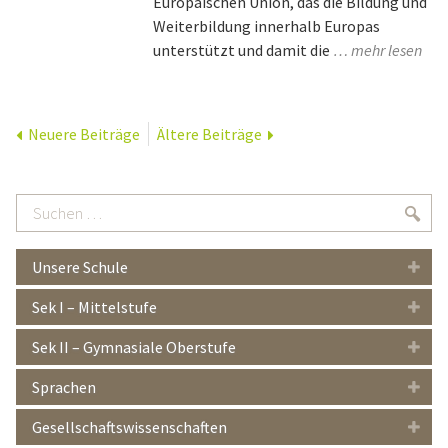
Europäischen Union, das die Bildung und
Weiterbildung innerhalb Europas
unterstützt und damit die
… mehr lesen
Neuere Beiträge
Ältere Beiträge
Suchen
Suc
…
Unsere Schule
Sek I – Mittelstufe
Sek II – Gymnasiale Oberstufe
Sprachen
Gesellschaftswissenschaften