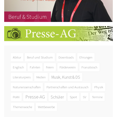
Beruf & Studium
Abitur
Beruf und Studium
Downloads
Ehrungen
Englisch
Fahrten
Feiern
Förderverein
Französisch
Musik, Kunst & DS
Literaturpreis
Medien
Naturwissenschaften
Partnerschaften und Austausch
Physik
Presse-AG
Schüler
PoWi
Sport
SV
Termine
Themenwoche
Wettbewerbe