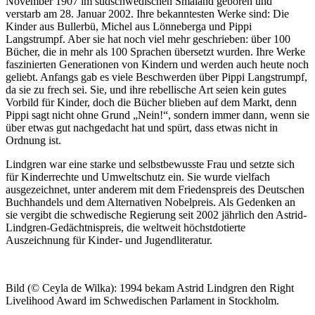
November 1907 im südschwedischen Smaland geboren und
verstarb am 28. Januar 2002. Ihre bekanntesten Werke sind: Die
Kinder aus Bullerbü, Michel aus Lönneberga und Pippi
Langstrumpf. Aber sie hat noch viel mehr geschrieben: über 100
Bücher, die in mehr als 100 Sprachen übersetzt wurden. Ihre Werke
faszinierten Generationen von Kindern und werden auch heute noch
geliebt. Anfangs gab es viele Beschwerden über Pippi Langstrumpf,
da sie zu frech sei. Sie, und ihre rebellische Art seien kein gutes
Vorbild für Kinder, doch die Bücher blieben auf dem Markt, denn
Pippi sagt nicht ohne Grund „Nein!“, sondern immer dann, wenn sie
über etwas gut nachgedacht hat und spürt, dass etwas nicht in
Ordnung ist.
Lindgren war eine starke und selbstbewusste Frau und setzte sich
für Kinderrechte und Umweltschutz ein. Sie wurde vielfach
ausgezeichnet, unter anderem mit dem Friedenspreis des Deutschen
Buchhandels und dem Alternativen Nobelpreis. Als Gedenken an
sie vergibt die schwedische Regierung seit 2002 jährlich den Astrid-
Lindgren-Gedächtnispreis, die weltweit höchstdotierte
Auszeichnung für Kinder- und Jugendliteratur.
Bild (© Ceyla de Wilka): 1994 bekam Astrid Lindgren den Right
Livelihood Award im Schwedischen Parlament in Stockholm.