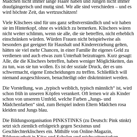
Mädchen nicht immer lange Haare haben und Jungen nicht immer
draufgängerisch und mutig sind. Wir alle sind verschieden – und es
wird höchste Zeit, das wertzuschätzen!
Viele Klischees sind für uns ganz selbstverständlich und wir haben
sie im Hinterkopf, ohne es wirklich zu bemerken. Klischees wären
nicht weiter schlimm, wenn sie alle, die sie betreffen, nicht erheblich
einschränken würden. Würden Frauen nicht beispielweise als
besonders gut geeignet für Haushalt und Kindererziehung gelten,
hätten sie viel mehr Chancen, in einer Familie ihr eigenes Geld zu
verdienen und auch etwas zum Unterhalt beizutragen. Kurz gesagt:
Alle, die die Klischees betreffen, haben weniger Möglichkeiten, das
zu tun, was sie tun wollen. Es ist der soziale Druck, der es uns
schwermacht, eigene Entscheidungen zu treffen. Schließlich will
niemand ausgeschlossen, benachteiligt oder diskriminiert werden.
Die Vorstellung, was „typisch weiblich, typisch männlich“ ist, wird
schon früh in unseren Köpfen verankert. Oft lernen wir als Kinder
schon von unserem Umfeld, welche Farben „Jungs- und
Mädchenfarben“ sind, zum Beispiel indem Eltern Mädchen rosa
kleiden und Jungs blau.
Die Bildungsorganisation PINKSTINKS (zu Deutsch: Pink stinkt)
setzt sich ziemlich erfolgreich gegen Sexismus und
Geschlechterklischees ein. Mithilfe von Online-Magazin,
Bildungsarbeit in Kitas und Schulen und reichweitenstarken