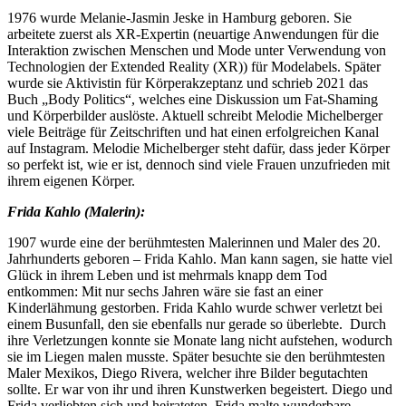
1976 wurde Melanie-Jasmin Jeske in Hamburg geboren. Sie
arbeitete zuerst als XR-Expertin (neuartige Anwendungen für die
Interaktion zwischen Menschen und Mode unter Verwendung von
Technologien der Extended Reality (XR)) für Modelabels. Später
wurde sie Aktivistin für Körperakzeptanz und schrieb 2021 das
Buch „Body Politics“, welches eine Diskussion um Fat-Shaming
und Körperbilder auslöste. Aktuell schreibt Melodie Michelberger
viele Beiträge für Zeitschriften und hat einen erfolgreichen Kanal
auf Instagram. Melodie Michelberger steht dafür, dass jeder Körper
so perfekt ist, wie er ist, dennoch sind viele Frauen unzufrieden mit
ihrem eigenen Körper.
Frida Kahlo (Malerin):
1907 wurde eine der berühmtesten Malerinnen und Maler des 20.
Jahrhunderts geboren – Frida Kahlo. Man kann sagen, sie hatte viel
Glück in ihrem Leben und ist mehrmals knapp dem Tod
entkommen: Mit nur sechs Jahren wäre sie fast an einer
Kinderlähmung gestorben. Frida Kahlo wurde schwer verletzt bei
einem Busunfall, den sie ebenfalls nur gerade so überlebte. Durch
ihre Verletzungen konnte sie Monate lang nicht aufstehen, wodurch
sie im Liegen malen musste. Später besuchte sie den berühmtesten
Maler Mexikos, Diego Rivera, welcher ihre Bilder begutachten
sollte. Er war von ihr und ihren Kunstwerken begeistert. Diego und
Frida verliebten sich und heirateten. Frida malte wunderbare