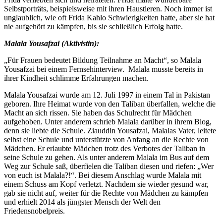
Selbstporträts, beispielsweise mit ihren Haustieren. Noch immer ist
unglaublich, wie oft Frida Kahlo Schwierigkeiten hatte, aber sie hat
nie aufgehört zu kämpfen, bis sie schließlich Erfolg hatte.
Malala Yousafzai (Aktivistin):
„Für Frauen bedeutet Bildung Teilnahme an Macht“, so Malala
Yousafzai bei einem Fernsehinterview. Malala musste bereits in
ihrer Kindheit schlimme Erfahrungen machen.
Malala Yousafzai wurde am 12. Juli 1997 in einem Tal in Pakistan
geboren. Ihre Heimat wurde von den Taliban überfallen, welche die
Macht an sich rissen. Sie haben das Schulrecht für Mädchen
aufgehoben. Unter anderem schrieb Malala darüber in ihrem Blog,
denn sie liebte die Schule. Ziauddin Yousafzai, Malalas Vater, leitete
selbst eine Schule und unterstützte von Anfang an die Rechte von
Mädchen. Er erlaubte Mädchen trotz des Verbotes der Taliban in
seine Schule zu gehen. Als unter anderem Malala im Bus auf dem
Weg zur Schule saß, überfielen die Taliban diesen und riefen: „Wer
von euch ist Malala?!“. Bei diesem Anschlag wurde Malala mit
einem Schuss am Kopf verletzt. Nachdem sie wieder gesund war,
gab sie nicht auf, weiter für die Rechte von Mädchen zu kämpfen
und erhielt 2014 als jüngster Mensch der Welt den
Friedensnobelpreis.