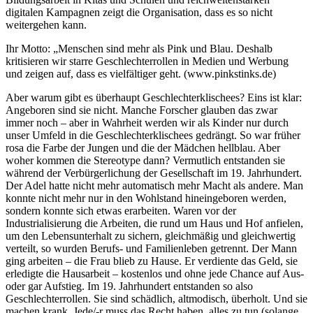
digitalen Kampagnen zeigt die Organisation, dass es so nicht
weitergehen kann.
Ihr Motto: „Menschen sind mehr als Pink und Blau. Deshalb
kritisieren wir starre Geschlechterrollen in Medien und Werbung
und zeigen auf, dass es vielfältiger geht. (www.pinkstinks.de)
Aber warum gibt es überhaupt Geschlechterklischees? Eins ist klar:
Angeboren sind sie nicht. Manche Forscher glauben das zwar
immer noch – aber in Wahrheit werden wir als Kinder nur durch
unser Umfeld in die Geschlechterklischees gedrängt. So war früher
rosa die Farbe der Jungen und die der Mädchen hellblau. Aber
woher kommen die Stereotype dann? Vermutlich entstanden sie
während der Verbürgerlichung der Gesellschaft im 19. Jahrhundert.
Der Adel hatte nicht mehr automatisch mehr Macht als andere. Man
konnte nicht mehr nur in den Wohlstand hineingeboren werden,
sondern konnte sich etwas erarbeiten. Waren vor der
Industrialisierung die Arbeiten, die rund um Haus und Hof anfielen,
um den Lebensunterhalt zu sichern, gleichmäßig und gleichwertig
verteilt, so wurden Berufs- und Familienleben getrennt. Der Mann
ging arbeiten – die Frau blieb zu Hause. Er verdiente das Geld, sie
erledigte die Hausarbeit – kostenlos und ohne jede Chance auf Aus-
oder gar Aufstieg. Im 19. Jahrhundert entstanden so also
Geschlechterrollen. Sie sind schädlich, altmodisch, überholt. Und sie
machen krank. Jede/-r muss das Recht haben, alles zu tun (solange