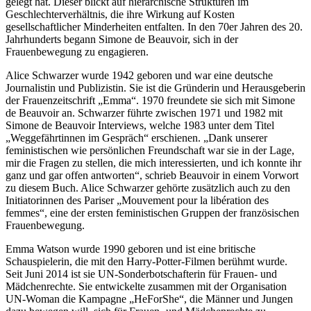
gelegt hat. Dieser blickt auf hierarchische Strukturen im
Geschlechterverhältnis, die ihre Wirkung auf Kosten
gesellschaftlicher Minderheiten entfalten. In den 70er Jahren des 20.
Jahrhunderts begann Simone de Beauvoir, sich in der
Frauenbewegung zu engagieren.
Alice Schwarzer wurde 1942 geboren und war eine deutsche
Journalistin und Publizistin. Sie ist die Gründerin und Herausgeberin
der Frauenzeitschrift „Emma“. 1970 freundete sie sich mit Simone
de Beauvoir an. Schwarzer führte zwischen 1971 und 1982 mit
Simone de Beauvoir Interviews, welche 1983 unter dem Titel
„Weggefährtinnen im Gespräch“ erschienen. „Dank unserer
feministischen wie persönlichen Freundschaft war sie in der Lage,
mir die Fragen zu stellen, die mich interessierten, und ich konnte ihr
ganz und gar offen antworten“, schrieb Beauvoir in einem Vorwort
zu diesem Buch. Alice Schwarzer gehörte zusätzlich auch zu den
Initiatorinnen des Pariser „Mouvement pour la libération des
femmes“, eine der ersten feministischen Gruppen der französischen
Frauenbewegung.
Emma Watson wurde 1990 geboren und ist eine britische
Schauspielerin, die mit den Harry-Potter-Filmen berühmt wurde.
Seit Juni 2014 ist sie UN-Sonderbotschafterin für Frauen- und
Mädchenrechte. Sie entwickelte zusammen mit der Organisation
UN-Woman die Kampagne „HeForShe“, die Männer und Jungen