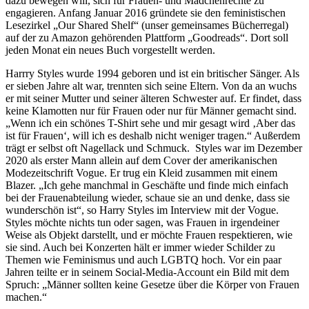
dazu bewegen will, sich für Frauen- und Mädchenrechte zu
engagieren. Anfang Januar 2016 gründete sie den feministischen
Lesezirkel „Our Shared Shelf“ (unser gemeinsames Bücherregal)
auf der zu Amazon gehörenden Plattform „Goodreads“. Dort soll
jeden Monat ein neues Buch vorgestellt werden.
Harrry Styles wurde 1994 geboren und ist ein britischer Sänger. Als
er sieben Jahre alt war, trennten sich seine Eltern. Von da an wuchs
er mit seiner Mutter und seiner älteren Schwester auf. Er findet, dass
keine Klamotten nur für Frauen oder nur für Männer gemacht sind.
„Wenn ich ein schönes T-Shirt sehe und mir gesagt wird ‚Aber das
ist für Frauen‘, will ich es deshalb nicht weniger tragen.“ Außerdem
trägt er selbst oft Nagellack und Schmuck. Styles war im Dezember
2020 als erster Mann allein auf dem Cover der amerikanischen
Modezeitschrift Vogue. Er trug ein Kleid zusammen mit einem
Blazer. „Ich gehe manchmal in Geschäfte und finde mich einfach
bei der Frauenabteilung wieder, schaue sie an und denke, dass sie
wunderschön ist“, so Harry Styles im Interview mit der Vogue.
Styles möchte nichts tun oder sagen, was Frauen in irgendeiner
Weise als Objekt darstellt, und er möchte Frauen respektieren, wie
sie sind. Auch bei Konzerten hält er immer wieder Schilder zu
Themen wie Feminismus und auch LGBTQ hoch. Vor ein paar
Jahren teilte er in seinem Social-Media-Account ein Bild mit dem
Spruch: „Männer sollten keine Gesetze über die Körper von Frauen
machen.“