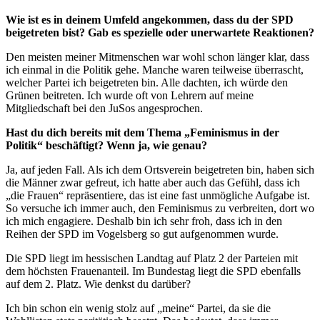
Wie ist es in deinem Umfeld angekommen, dass du der SPD
beigetreten bist? Gab es spezielle oder unerwartete Reaktionen?
Den meisten meiner Mitmenschen war wohl schon länger klar, dass
ich einmal in die Politik gehe. Manche waren teilweise überrascht,
welcher Partei ich beigetreten bin. Alle dachten, ich würde den
Grünen beitreten. Ich wurde oft von Lehrern auf meine
Mitgliedschaft bei den JuSos angesprochen.
Hast du dich bereits mit dem Thema „Feminismus in der
Politik“ beschäftigt? Wenn ja, wie genau?
Ja, auf jeden Fall. Als ich dem Ortsverein beigetreten bin, haben sich
die Männer zwar gefreut, ich hatte aber auch das Gefühl, dass ich
„die Frauen“ repräsentiere, das ist eine fast unmögliche Aufgabe ist.
So versuche ich immer auch, den Feminismus zu verbreiten, dort wo
ich mich engagiere. Deshalb bin ich sehr froh, dass ich in den
Reihen der SPD im Vogelsberg so gut aufgenommen wurde.
Die SPD liegt im hessischen Landtag auf Platz 2 der Parteien mit
dem höchsten Frauenanteil. Im Bundestag liegt die SPD ebenfalls
auf dem 2. Platz. Wie denkst du darüber?
Ich bin schon ein wenig stolz auf „meine“ Partei, da sie die