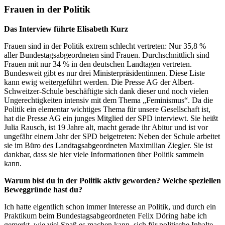
Frauen in der Politik
Das Interview führte Elisabeth Kurz
Frauen sind in der Politik extrem schlecht vertreten: Nur 35,8 %
aller Bundestagsabgeordneten sind Frauen. Durchschnittlich sind
Frauen mit nur 34 % in den deutschen Landtagen vertreten.
Bundesweit gibt es nur drei Ministerpräsidentinnen. Diese Liste
kann ewig weitergeführt werden. Die Presse AG der Albert-
Schweitzer-Schule beschäftigte sich dank dieser und noch vielen
Ungerechtigkeiten intensiv mit dem Thema „Feminismus“. Da die
Politik ein elementar wichtiges Thema für unsere Gesellschaft ist,
hat die Presse AG ein junges Mitglied der SPD interviewt. Sie heißt
Julia Rausch, ist 19 Jahre alt, macht gerade ihr Abitur und ist vor
ungefähr einem Jahr der SPD beigetreten: Neben der Schule arbeitet
sie im Büro des Landtagsabgeordneten Maximilian Ziegler. Sie ist
dankbar, dass sie hier viele Informationen über Politik sammeln
kann.
Warum bist du in der Politik aktiv geworden? Welche speziellen
Beweggründe hast du?
Ich hatte eigentlich schon immer Interesse an Politik, und durch ein
Praktikum beim Bundestagsabgeordneten Felix Döring habe ich
gemerkt, wie viel Spaß es machen kann, sich für politische Inhalte