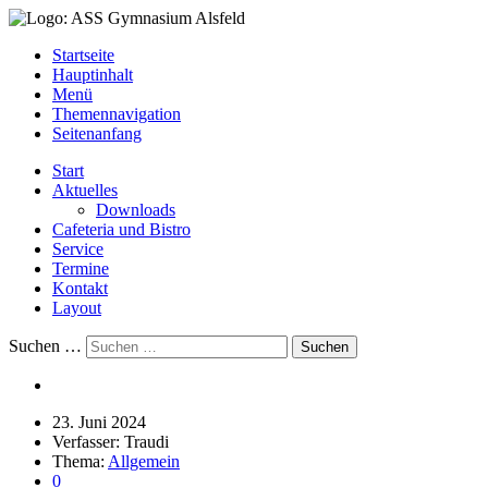
Startseite
Hauptinhalt
Menü
Themennavigation
Seitenanfang
Start
Aktuelles
Downloads
Cafeteria und Bistro
Service
Termine
Kontakt
Layout
Suchen …
Suchen
23.
Juni
2024
Verfasser:
Traudi
Thema:
Allgemein
0