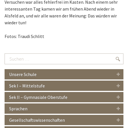
Versuchen war alles fehlerfrei im Kasten. Nach einem sehr
interessanten Tag kamen wir am frühen Abend wieder in
Alsfeld an, und wir alle waren der Meinung: Das würden wir
wieder tun!
Fotos: Traudi Schlitt
Suchen
Suc
…
Unsere Schule
Sek I – Mittelstufe
Sek II – Gymnasiale Oberstufe
Sprachen
Gesellschaftswissenschaften