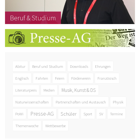
Beruf & Studium
Abitur
Beruf und Studium
Downloads
Ehrungen
Englisch
Fahrten
Feiern
Förderverein
Französisch
Musik, Kunst & DS
Literaturpreis
Medien
Naturwissenschaften
Partnerschaften und Austausch
Physik
Presse-AG
Schüler
PoWi
Sport
SV
Termine
Themenwoche
Wettbewerbe